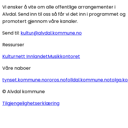
Vi ønsker å vite om alle offentlige arrangementer i
Alvdal. Send inn til oss så får vi det inn i programmet og
promotert gjennom våre kanaler.
Send til:
kultur@alvdal.kommune.no
Ressurser
Kulturnett Innlandet
Musikkontoret
Våre naboer
tynset.kommune.no
roros.no
folldal.kommune.no
tolga.
© Alvdal kommune
Tilgjengelighetserklæring