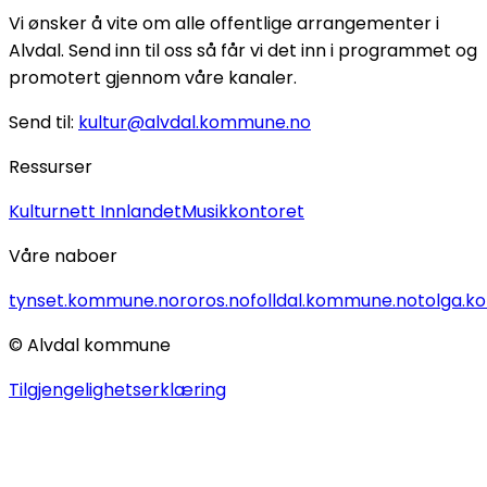
Vi ønsker å vite om alle offentlige arrangementer i
Alvdal. Send inn til oss så får vi det inn i programmet og
promotert gjennom våre kanaler.
Send til:
kultur@alvdal.kommune.no
Ressurser
Kulturnett Innlandet
Musikkontoret
Våre naboer
tynset.kommune.no
roros.no
folldal.kommune.no
tolga.
© Alvdal kommune
Tilgjengelighetserklæring