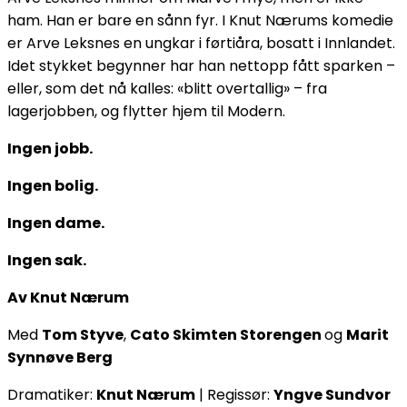
ham. Han er bare en sånn fyr. I Knut Nærums komedie
er Arve Leksnes en ungkar i førtiåra, bosatt i Innlandet.
Idet stykket begynner har han nettopp fått sparken –
eller, som det nå kalles: «blitt overtallig» – fra
lagerjobben, og flytter hjem til Modern.
Ingen jobb.
Ingen bolig.
Ingen dame.
Ingen sak.
Av Knut Nærum
Med
Tom Styve
,
Cato Skimten Storengen
og
Marit
Synnøve Berg
Dramatiker:
Knut Nærum
| Regissør:
Yngve Sundvor