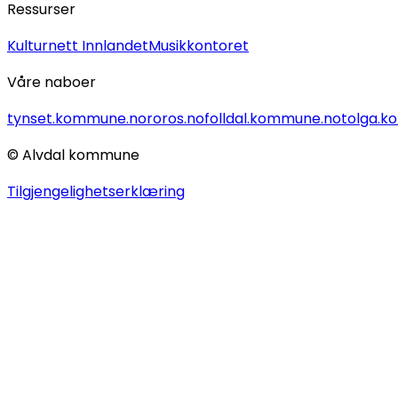
Ressurser
Kulturnett Innlandet
Musikkontoret
Våre naboer
tynset.kommune.no
roros.no
folldal.kommune.no
tolga.
© Alvdal kommune
Tilgjengelighetserklæring