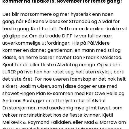
kommer nå tilbake 15. November for femte gang!
Det blir morsommere og mer hysterisk enn noen
gang, når Pål Rønelv besøker Strandbu og Alvdal for
første gang. Kort fortalt: Dette er en komiker du ikke vil
gå glipp av. Om du trodde DITT liv var full av nær
uoverkommelige utfordringer: Hils på Pål.Videre
kommer en dannet gentleman, en mann med stil og
klasse, en herre bærer navnet Dan Fredrik Moldstad.
Kjent for de aller fleste i Alvdal og omegn. Og vi bare
LURER på hva han har rotet seg, helt uten skyld, i, borti
det siste året. For noe uvøren faenskap er det nok helt
sikkert. Joakim Olsen, som i disse dager er ute med
showet «Ingen Plan B» sammen med Per Owe Helle og
Andreas Bach, gjør en etterlyst retur til Alvdal
En storsjarmør, med usedvanlig mye glimt i øyet, som
vekker morsinstinktet hos de fleste kvinner. Kjetil
Melkevik & Raymond Falldalen, eller Mad & Morrow om