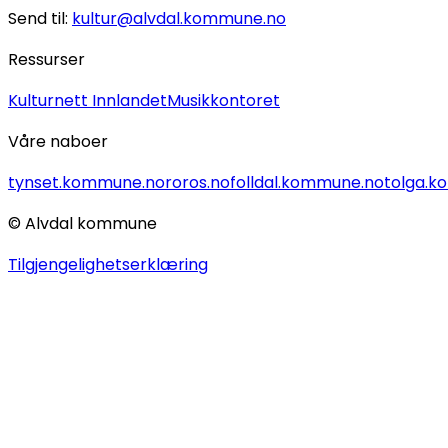
Send til:
kultur@alvdal.kommune.no
Ressurser
Kulturnett Innlandet
Musikkontoret
Våre naboer
tynset.kommune.no
roros.no
folldal.kommune.no
tolga.
© Alvdal kommune
Tilgjengelighetserklæring